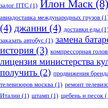
Илон Маск
(8
залог ПТС
(1)
авиадоставка международных грузов
(1
(4)
джанни
(4)
доставки еды
(1
замена батар
заказать автобус
(1)
история
(3)
компрессорная голов
лицензия министерства ку
получить
(2)
продвижения бренд
телевизоров москва
(1)
ремонт телевиз
Италии
(1)
штамп
(1)
щебень и песок
(