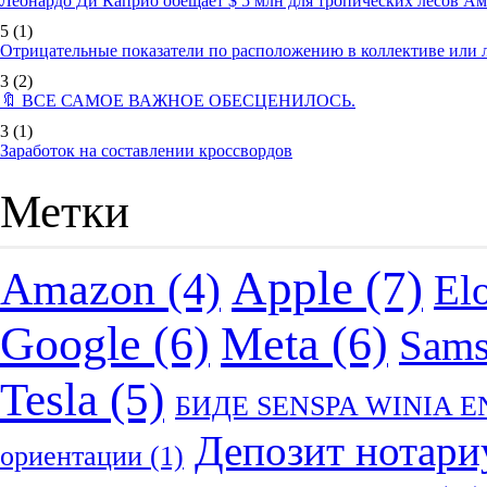
Леонардо Ди Каприо обещает $ 5 млн для тропических лесов А
5
(1)
Отрицательные показатели по расположению в коллективе или
3
(2)
🔖 ВСЕ САМОЕ ВАЖНОЕ ОБЕСЦЕНИЛОСЬ.
3
(1)
Заработок на составлении кроссвордов
Метки
Apple
(7)
Amazon
(4)
El
Google
(6)
Meta
(6)
Sam
Tesla
(5)
БИДЕ SENSPA WINIA 
Депозит нотари
ориентации
(1)