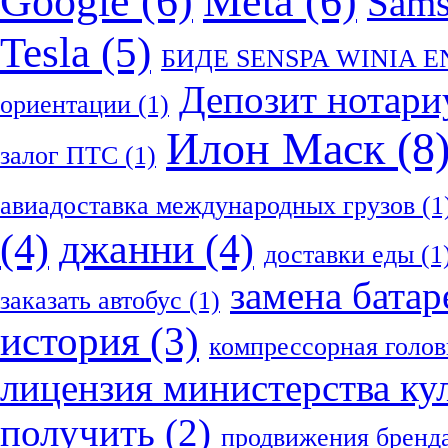
Google
(6)
Meta
(6)
Sam
Tesla
(5)
БИДЕ SENSPA WINIA 
Депозит нотари
ориентации
(1)
Илон Маск
(8
залог ПТС
(1)
авиадоставка международных грузов
(1
(4)
джанни
(4)
доставки еды
(1
замена батар
заказать автобус
(1)
история
(3)
компрессорная голов
лицензия министерства ку
получить
(2)
продвижения бренд