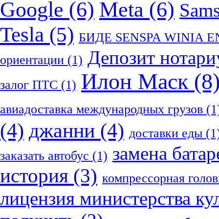
Google
(6)
Meta
(6)
Sam
Tesla
(5)
БИДЕ SENSPA WINIA 
Депозит нотари
ориентации
(1)
Илон Маск
(8
залог ПТС
(1)
авиадоставка международных грузов
(1
(4)
джанни
(4)
доставки еды
(1
замена батар
заказать автобус
(1)
история
(3)
компрессорная голов
лицензия министерства ку