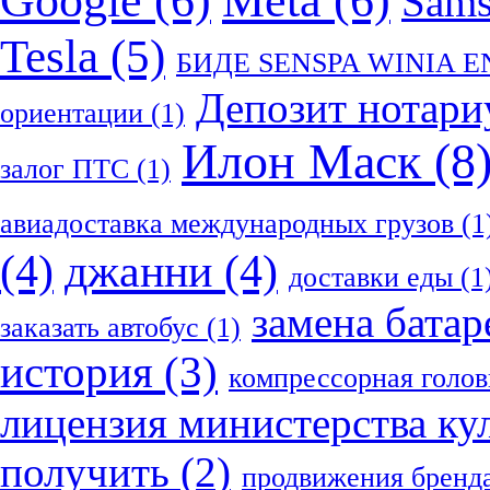
Google
(6)
Meta
(6)
Sam
Tesla
(5)
БИДЕ SENSPA WINIA 
Депозит нотари
ориентации
(1)
Илон Маск
(8
залог ПТС
(1)
авиадоставка международных грузов
(1
(4)
джанни
(4)
доставки еды
(1
замена батар
заказать автобус
(1)
история
(3)
компрессорная голов
лицензия министерства ку
получить
(2)
продвижения бренд