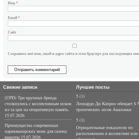
Имя
*
Email
*
Сайт
Сохранить моё имя, email и адрес сайта в этом браузере для последующих мо
Свежие записи
Лучшие посты
5
(1)
(UPD) Три крупных бренда
столкнулись с коллективным иском
Леонардо Ди Каприо обещает $ 5
из-за цен на оперативную память.
тропических лесов Амазонки
15.07.2026
5
(1)
Преимущества современных
Отрицательные показатели по
парикмахерских моек для салона
расположению в коллективе или
красоты
15.07.2026