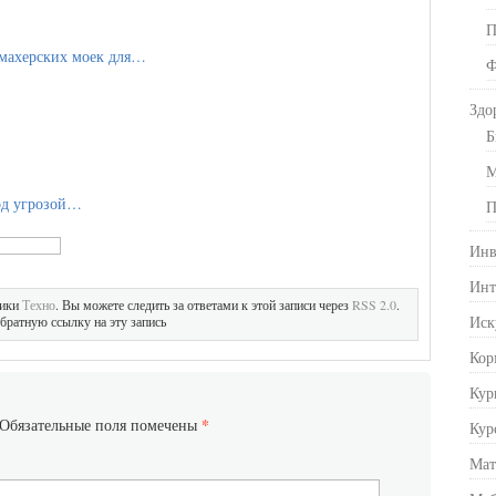
П
махерских моек для…
Ф
Здо
Б
М
под угрозой…
П
Инв
Инт
рики
Техно
. Вы можете следить за ответами к этой записи через
RSS 2.0
.
Иск
братную ссылку на эту запись
Кор
Кур
*
Обязательные поля помечены
Кур
Мат