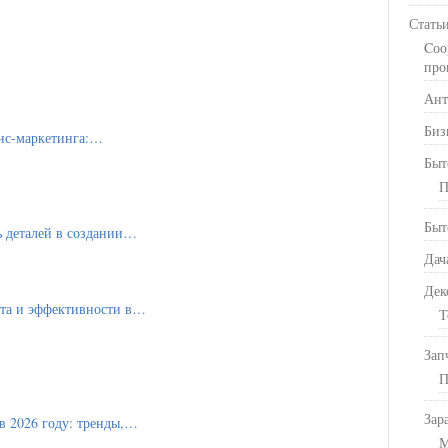
Стать
Cоо
про
Ант
Биз
енс-маркетинга:…
Быт
П
Быт
ь деталей в создании…
Дач
Дек
рта и эффективности в…
Т
Зап
П
Зар
в 2026 году: тренды,…
М