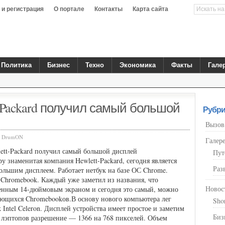
 и регистрация
О портале
Контакты
Карта сайта
Политика
Бизнес
Техно
Экономика
Факты
Гале
t-Packard получил самый большой
Рубри
Вызов
:
DrumON
Галер
Пут
у знаменитая компания Hewlett-Packard, сегодня является
Раз
ольшим дисплеем. Работает нетбук на базе ОС Chrome.
 Chromebook. Каждый уже заметил из названия, что
Новос
венным 14-дюймовым экраном и сегодня это самый, можно
еющихся Chromebookов.В основу нового компьютера лег
Sho
Intel Celeron. Дисплей устройства имеет простое и заметим
Биз
 лэптопов разрешение — 1366 на 768 пикселей. Объем