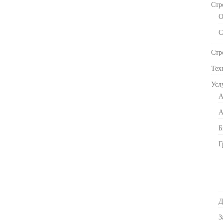
Стр
О
С
Стр
Тех
Усл
А
А
Б
Г
Д
З