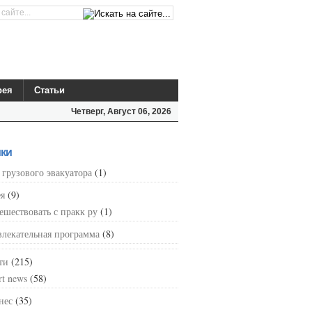
рея
Статьи
Четверг, Август 06, 2026
ки
 грузового эвакуатора
(1)
ея
(9)
ешествовать с пракк ру
(1)
влекательная программа
(8)
ти
(215)
rt news
(58)
нес
(35)