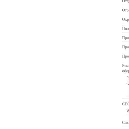
Отд
Ото
Охр
Пол
Про
Про
Про
Рем
обо
Р
(
СЕ
W
Сис