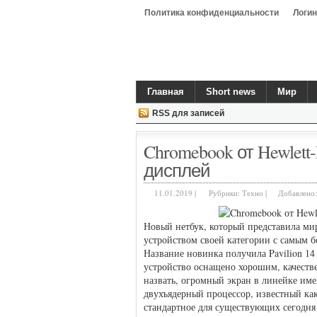
Политика конфиденциальности
Логин
Главная
Short news
Мир
RSS для записей
Chromebook от Hewlet
дисплей
11.01.2019 |
Рубрики:
Техно
|
Добавлено
Новый нетбук, который представила мир
устройством своей категории с самым б
Название новинка получила Pavilion 14
устройство оснащено хорошим, качест
назвать, огромный экран в линейке им
двухъядерный процессор, известный как 
стандартное для существующих сегодня