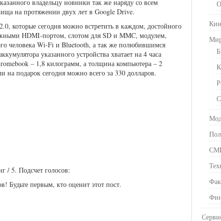
указанного владельцу новинки так же наряду со всем
О
ища на протяжении двух лет в Google Drive.
Кин
.0, которые сегодня можно встретить в каждом, достойного
нужными HDMI-портом, слотом для SD и MMC, модулем,
Ми
о человека Wi-Fi и Bluetooth, а так же полюбившимся
Б
ккумулятора указанного устройства хватает на 4 часа
hromebook – 1,8 килограмм, а толщина компьютера – 2
К
и на подарок сегодня можно всего за 330 долларов.
Р
С
Мод
Пол
СМ
Тех
инг
/ 5. Подсчет голосов:
Фак
в! Будьте первым, кто оценит этот пост.
Фин
Серви