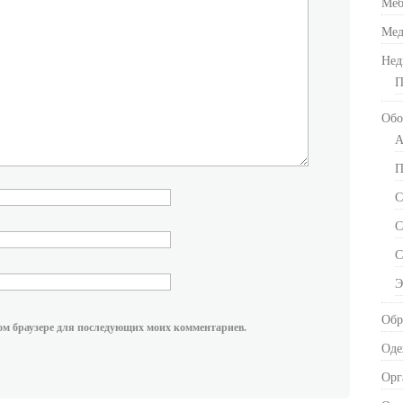
Меб
Мед
Нед
П
Обо
А
П
С
С
С
Э
Обр
этом браузере для последующих моих комментариев.
Оде
Орг