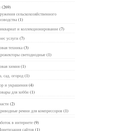
и
(269)
ружения сельскохозяйственного
изводства
(1)
иквариат и коллекционирование
(7)
нес услуги
(7)
овая техника
(3)
рожекторы светодиодные
(1)
овая химия
(1)
а, сад, огород
(1)
ор и украшения
(4)
овары для хобби
(1)
части
(2)
риводные ремни для компрессоров
(1)
аботок в интернете
(9)
онетизация сайтов
(1)