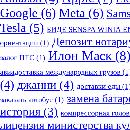
Google
(6)
Meta
(6)
Sam
Tesla
(5)
БИДЕ SENSPA WINIA 
Депозит нотари
ориентации
(1)
Илон Маск
(8
залог ПТС
(1)
авиадоставка международных грузов
(1
(4)
джанни
(4)
доставки еды
(1
замена батар
заказать автобус
(1)
история
(3)
компрессорная голов
лицензия министерства ку