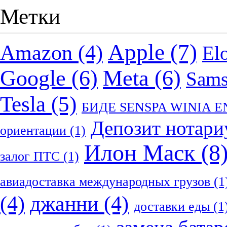
Метки
Apple
(7)
Amazon
(4)
El
Google
(6)
Meta
(6)
Sam
Tesla
(5)
БИДЕ SENSPA WINIA 
Депозит нотари
ориентации
(1)
Илон Маск
(8
залог ПТС
(1)
авиадоставка международных грузов
(1
(4)
джанни
(4)
доставки еды
(1