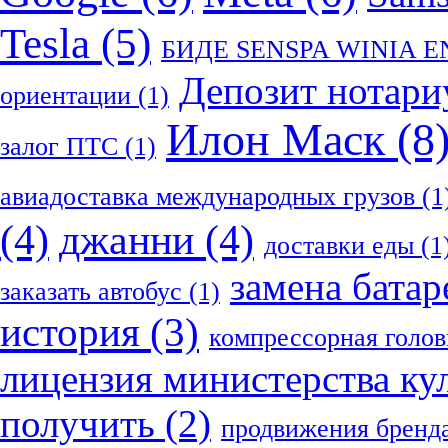
Tesla
(5)
БИДЕ SENSPA WINIA 
Депозит нотари
ориентации
(1)
Илон Маск
(8
залог ПТС
(1)
авиадоставка международных грузов
(1
(4)
джанни
(4)
доставки еды
(1
замена батар
заказать автобус
(1)
история
(3)
компрессорная голов
лицензия министерства ку
получить
(2)
продвижения бренд