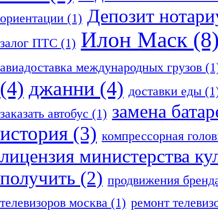
Депозит нотари
ориентации
(1)
Илон Маск
(8
залог ПТС
(1)
авиадоставка международных грузов
(1
(4)
джанни
(4)
доставки еды
(1
замена батар
заказать автобус
(1)
история
(3)
компрессорная голов
лицензия министерства ку
получить
(2)
продвижения бренд
телевизоров москва
(1)
ремонт телевиз