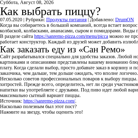
Суббота, Август 08, 2026
Как выбрать пиццу?
07.05.2020 |
Рубрики:
Продукты питания
|
Добавлено:
DrumON
Когда вы собираетесь в большой компаний, всегда встает вопро
колбаской, колбасками, ананасами, сыром и помидорами. Виды 
В разделе сайта
https://sanremo-pizza.com/menu/picca
можно не прос
работает конструктор. Каждый из друзей может добавить излюбл
Как заказать еду из «Сан Ремо»
Сайт разрабатывался специально для удобства заказов. Любой но
картинками и описаниями представлены вашему вниманию блюда.
плату. Когда сделали выбор, просто добавьте заказ в корзину и 
заказчика, чем дальше, тем дольше ожидать, что вполне логично.
Несколько советов профессиональных поваров к выбору пиццы. И
хитростей. Прежде всего, определитесь, нет ли среди участник
напитки вы употребляете с друзьями. Под пиво идет любой вари
максимально сытный вариант пиццы.
Источник:
https://sanremo-pizza.com/
.
Насколько полезным был этот пост?
Нажмите на звезду, чтобы оценить это!