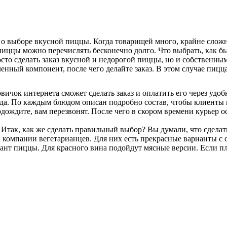
с о выборе вкусной пиццы. Когда товарищей много, крайне сложн
пиццы можно перечислять бесконечно долго. Что выбрать, как б
то сделать заказ вкусной и недорогой пиццы, но и собственным
енный компонент, после чего делайте заказ. В этом случае пицц
вичок интернета сможет сделать заказ и оплатить его через удоб
 По каждым блюдом описан подробно состав, чтобы клиенты мог
подождите, вам перезвонят. После чего в скором времени курьер 
так, как же сделать правильный выбор? Вы думали, что сделать 
ов компании вегетарианцев. Для них есть прекрасные варианты с
ант пиццы. Для красного вина подойдут мясные версии. Если пла