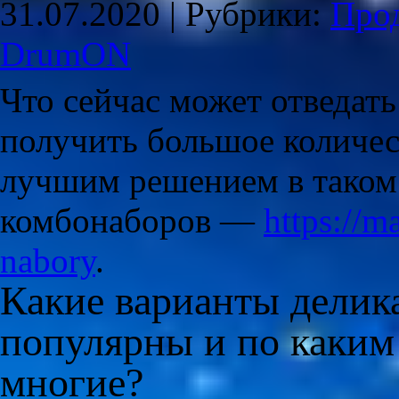
31.07.2020 |
Рубрики:
Про
DrumON
Что сейчас может отведат
получить большое количе
лучшим решением в таком 
комбонаборов —
https://
nabory
.
Какие варианты делика
популярны и по каки
многие?