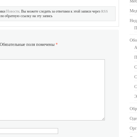
Меб
Мед
рики
Новости
. Вы можете следить за ответами к этой записи через
RSS
ли обратную ссылку на эту запись
Нед
П
Обо
*
Обязательные поля помечены
А
П
С
С
С
Э
Обр
Оде
Орг