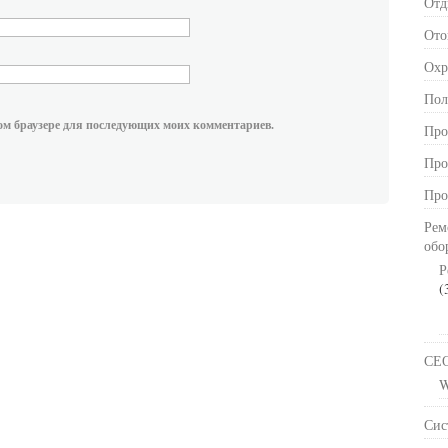
Отд
Ото
Охр
Пол
этом браузере для последующих моих комментариев.
Про
Про
Про
Рем
обо
Р
(
СЕ
W
Сис