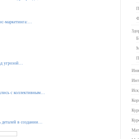
П
Ф
енс-маркетинга:…
Здо
Б
М
П
под угрозой…
Инв
Инт
Иск
улись с коллективным…
Кор
Кур
Кур
ь деталей в создании…
Мат