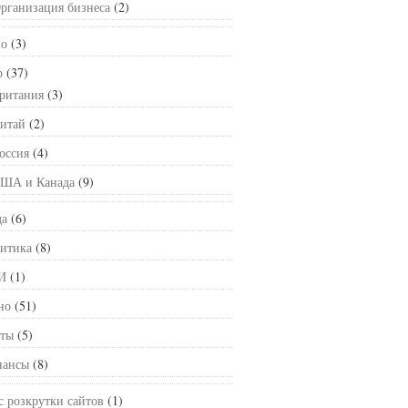
рганизация бизнеса
(2)
о
(3)
р
(37)
ритания
(3)
итай
(2)
оссия
(4)
ША и Канада
(9)
а
(6)
итика
(8)
И
(1)
но
(51)
ты
(5)
ансы
(8)
с розкрутки сайтов
(1)