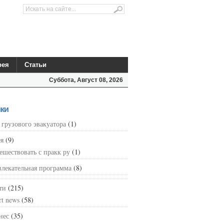
рея
Статьи
Суббота, Август 08, 2026
ки
 грузового эвакуатора
(1)
ея
(9)
ешествовать с пракк ру
(1)
влекательная программа
(8)
ти
(215)
rt news
(58)
нес
(35)