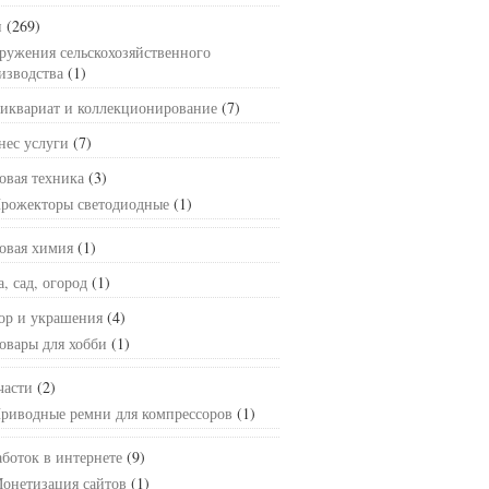
и
(269)
ружения сельскохозяйственного
изводства
(1)
иквариат и коллекционирование
(7)
нес услуги
(7)
овая техника
(3)
рожекторы светодиодные
(1)
овая химия
(1)
а, сад, огород
(1)
ор и украшения
(4)
овары для хобби
(1)
части
(2)
риводные ремни для компрессоров
(1)
аботок в интернете
(9)
онетизация сайтов
(1)