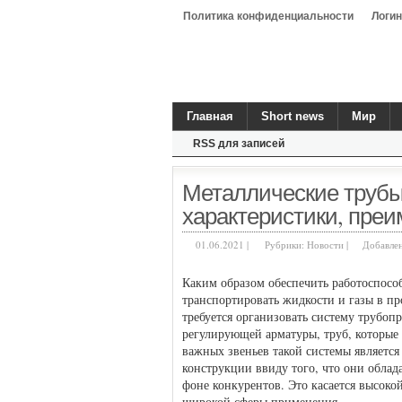
Политика конфиденциальности
Логин
Главная
Short news
Мир
RSS для записей
Металлические трубы
характеристики, пре
01.06.2021 |
Рубрики:
Новости
|
Добавле
Каким образом обеспечить работоспосо
транспортировать жидкости и газы в 
требуется организовать систему трубоп
регулирующей арматуры, труб, которые
важных звеньев такой системы является
конструкции ввиду того, что они обла
фоне конкурентов. Это касается высоко
широкой сферы применения.