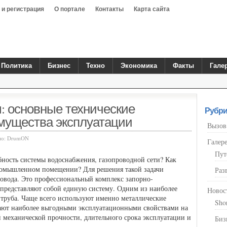
 и регистрация
О портале
Контакты
Карта сайта
Политика
Бизнес
Техно
Экономика
Факты
Гале
: основные технические
Рубри
имущества эксплуатации
Вызов
но:
DrumON
Галер
Пут
бность системы водоснабжения, газопроводной сети? Как
промышленном помещении? Для решения такой задачи
Раз
ровода. Это профессиональный комплекс запорно-
 представляют собой единую систему. Одним из наиболее
Новос
 труба. Чаще всего используют именно металлические
Sho
дают наиболее выгодными эксплуатационными свойствами на
й механической прочности, длительного срока эксплуатации и
Биз