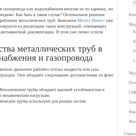
О
я газопровода или водоснабжения многим не по карману, но
одимо. Как быть в таком случае? Оптимальное решение
Кин
треблении металлических труб. Компания
Металл Инвест
уже
Ми
изируется на реализации таких конструкций, отвечающих
Б
регламентной документации. В этом уже лично успели
К
тва металлических труб в
Р
набжения и газопровода
С
твенное движение рабочего потока жидкости или газа,
Мод
струкции. Они обладают следующими достоинствами на фоне
Пол
Металлические трубы обладают высокой устойчивостью к
СМ
и механическим нагрузкам;
ические трубы используют для разных систем.
Тех
Фак
Фин
Серви