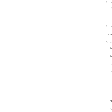
Стр
О
С
Стр
Тех
Усл
А
А
Б
Г
Д
З