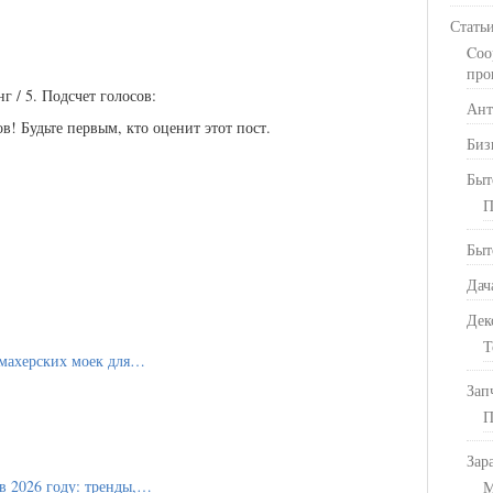
Стать
Cоо
про
инг
/ 5. Подсчет голосов:
Ант
в! Будьте первым, кто оценит этот пост.
Биз
Быт
П
Быт
Дач
Дек
Т
махерских моек для…
Зап
П
Зар
в 2026 году: тренды,…
М