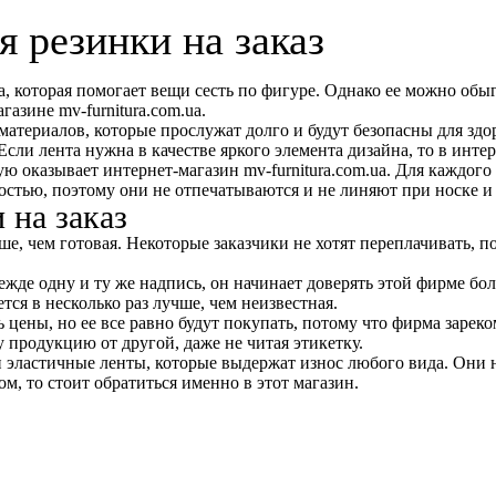
 резинки на заказ
, которая помогает вещи сесть по фигуре. Однако ее можно об
азине mv-furnitura.com.ua.
атериалов, которые прослужат долго и будут безопасны для здор
сли лента нужна в качестве яркого элемента дизайна, то в инте
рую оказывает интернет-магазин mv-furnitura.com.ua. Для каждог
стью, поэтому они не отпечатываются и не линяют при носке и 
 на заказ
ьше, чем готовая. Некоторые заказчики не хотят переплачивать, 
ежде одну и ту же надпись, он начинает доверять этой фирме бо
я в несколько раз лучше, чем неизвестная.
ны, но ее все равно будут покупать, потому что фирма зареком
 продукцию от другой, даже не читая этикетку.
и эластичные ленты, которые выдержат износ любого вида. Они 
м, то стоит обратиться именно в этот магазин.