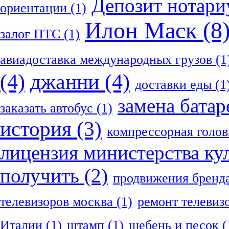
Депозит нотари
ориентации
(1)
Илон Маск
(8
залог ПТС
(1)
авиадоставка международных грузов
(1
(4)
джанни
(4)
доставки еды
(1
замена батар
заказать автобус
(1)
история
(3)
компрессорная голов
лицензия министерства ку
получить
(2)
продвижения бренд
телевизоров москва
(1)
ремонт телевиз
Италии
(1)
штамп
(1)
щебень и песок
(