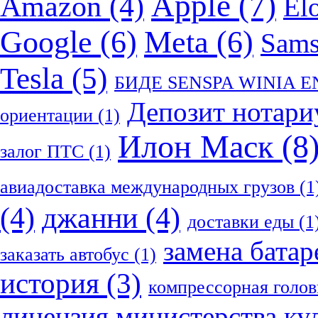
Apple
(7)
Amazon
(4)
El
Google
(6)
Meta
(6)
Sam
Tesla
(5)
БИДЕ SENSPA WINIA 
Депозит нотари
ориентации
(1)
Илон Маск
(8
залог ПТС
(1)
авиадоставка международных грузов
(1
(4)
джанни
(4)
доставки еды
(1
замена батар
заказать автобус
(1)
история
(3)
компрессорная голов
лицензия министерства ку