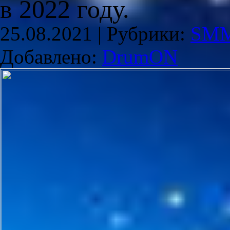
в 2022 году.
25.08.2021 |
Рубрики:
SM
Добавлено:
DrumON