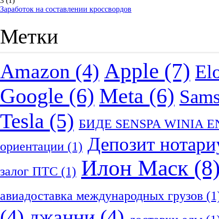
3
(1)
Заработок на составлении кроссвордов
Метки
Apple
(7)
Amazon
(4)
El
Google
(6)
Meta
(6)
Sam
Tesla
(5)
БИДЕ SENSPA WINIA 
Депозит нотари
ориентации
(1)
Илон Маск
(8
залог ПТС
(1)
авиадоставка международных грузов
(1
(4)
джанни
(4)