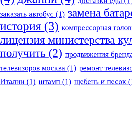
доставки еды
(1
замена батар
заказать автобус
(1)
история
(3)
компрессорная голов
лицензия министерства ку
получить
(2)
продвижения бренд
телевизоров москва
(1)
ремонт телевиз
Италии
(1)
штамп
(1)
щебень и песок
(