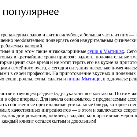
 популярнее
N
 тренажерных залов и фитнес-клубов, а большая часть из них —
енно необязательно подвергать себя изнурительным физическим
требляемых калорий.
итные и при этом такие низкокалорийные
суши в Мытищах
. Сег
оторых в кратчайшие сроки привозят радость, положительные э
рые ценят свое время и не хотят терять его на кухне за приго
ми семейного очага, а сегодня ситуация несколько поменялась:
ыми в своей профессии. На приготовление вкусных и полезных з
ых суши, роллы, супы, салаты и
пицца Мытищи
, в одночасье ре
соответствующем разделе будут указаны все контакты. По ним же
или в офис впервые. Для начала ознакомьтесь с предлагаемым ас
ать собственные оригинальные уникальные блюда, которые спец
самых качественных ингредиентов — в этом и заключается секрет
вам, как дни рождения, юбилеи, свадьбы, корпоративные мероп
бы каждый клиент остался сытым и довольным!