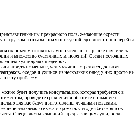
 представительницы прекрасного пола, желающие обрести
 нагрузкам и отказываться от вкусной еды: достаточно перейти
одня их незачем готовить самостоятельно: на рынке появились
моции и множество счастливых мгновений! Среди постоянных
товлением кулинарных шедевров.
 они ничуть не меньше, чем мужчины стремятся достигать
автраков, обедов и ужинов из нескольких блюд у них просто не
шают эту проблему.
 можно будет получить консультацию, которая требуется с в
сортиментом, проведите сравнения и обратите внимание на
иально для вас будут приготовлены лучшими поварами.
 её непередаваемого вкуса и аромата. Сегодня без сервисов
риятия. Специалисты компаний. предлагающих суши, роллы,