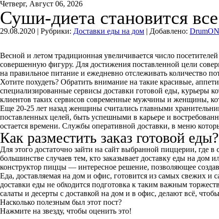
Четверг, Август 06, 2026
Суши-диета становится все
29.08.2020 |
Рубрики:
Доставки еды на дом
|
Добавлено:
DrumO
Весной и летом традиционная увеличивается число посетителей
совершенную фигуру. Для достижения поставленной цели соверш
на правильное питание и ежедневно отслеживать количество по
Хотите похудеть? Обратить внимание на такие красивые, аппет
специализированные сервисы доставки готовой еды, курьеры к
клиентов таких сервисов современные мужчины и женщины, кото
Еще 20-25 лет назад женщины считались главными хранительница
поставленных целей, быть успешными в карьере и востребованн
остается времени. Службы оперативной доставки, в меню котор
Как разместить заказ готовой еды?
Для этого достаточно зайти на сайт выбранной пиццерии, где в 
большинстве случаев тем, кто заказывает доставку еды на дом 
конструктор пиццы — интересное решение, позволяющее создав
Еда, доставляемая на дом и офис, готовится из самых свежих и 
доставки еды не обходится подготовка к таким важным торжест
салаты и десерты с доставкой на дом и в офис, делают всё, что
Насколько полезным был этот пост?
Нажмите на звезду, чтобы оценить это!