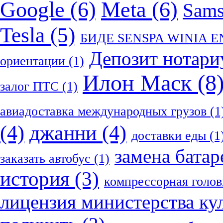
Google
(6)
Meta
(6)
Sam
Tesla
(5)
БИДЕ SENSPA WINIA 
Депозит нотари
ориентации
(1)
Илон Маск
(8
залог ПТС
(1)
авиадоставка международных грузов
(1
(4)
джанни
(4)
доставки еды
(1
замена батар
заказать автобус
(1)
история
(3)
компрессорная голов
лицензия министерства ку