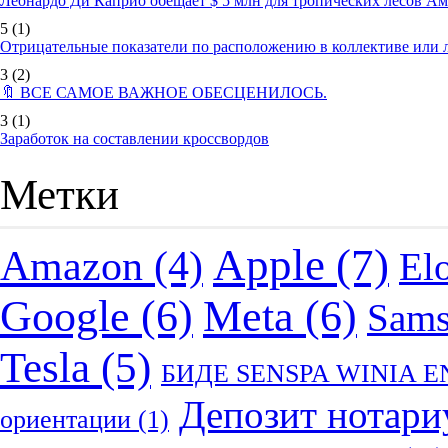
Леонардо Ди Каприо обещает $ 5 млн для тропических лесов А
5
(1)
Отрицательные показатели по расположению в коллективе или
3
(2)
🔖 ВСЕ САМОЕ ВАЖНОЕ ОБЕСЦЕНИЛОСЬ.
3
(1)
Заработок на составлении кроссвордов
Метки
Apple
(7)
Amazon
(4)
El
Google
(6)
Meta
(6)
Sam
Tesla
(5)
БИДЕ SENSPA WINIA 
Депозит нотари
ориентации
(1)