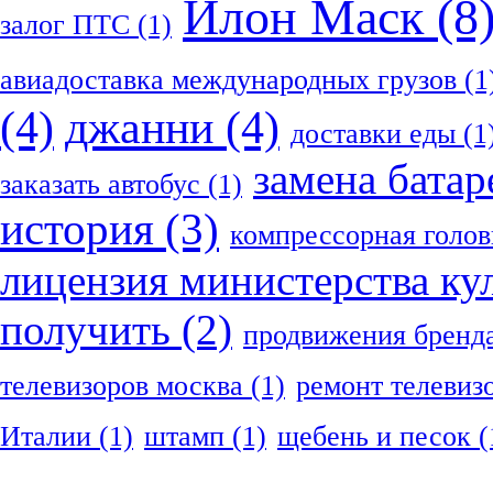
Илон Маск
(8
залог ПТС
(1)
авиадоставка международных грузов
(1
(4)
джанни
(4)
доставки еды
(1
замена батар
заказать автобус
(1)
история
(3)
компрессорная голов
лицензия министерства ку
получить
(2)
продвижения бренд
телевизоров москва
(1)
ремонт телевиз
Италии
(1)
штамп
(1)
щебень и песок
(