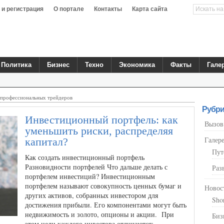
 и регистрация
О портале
Контакты
Карта сайта
Политика
Бизнес
Техно
Экономика
Факты
Гале
 профессиональных трейдеров
Рубри
Инвестиционный портфель: как
Вызов
уменьшить риски, распределяя
Галер
капитал?
Пут
Как создать инвестиционный портфель
Разновидности портфелей Что дальше делать с
Раз
портфелем инвестиций? Инвестиционным
портфелем называют совокупность ценных бумаг и
Новос
других активов, собранных инвестором для
Sho
достижения прибыли. Его компонентами могут быть
недвижимость и золото, опционы и акции. При
Биз
этом цели каждого инвестора отличаются: