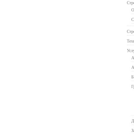
Стр
О
С
Стр
Тех
Усл
А
А
Б
Г
Д
З