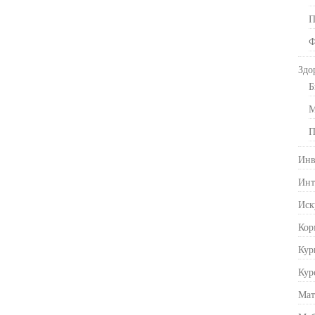
П
Ф
Здо
Б
М
П
Инв
Инт
Иск
Кор
Кур
Кур
Мат