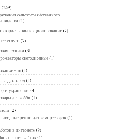
и
(269)
ружения сельскохозяйственного
изводства
(1)
иквариат и коллекционирование
(7)
нес услуги
(7)
овая техника
(3)
рожекторы светодиодные
(1)
овая химия
(1)
а, сад, огород
(1)
ор и украшения
(4)
овары для хобби
(1)
части
(2)
риводные ремни для компрессоров
(1)
аботок в интернете
(9)
онетизация сайтов
(1)