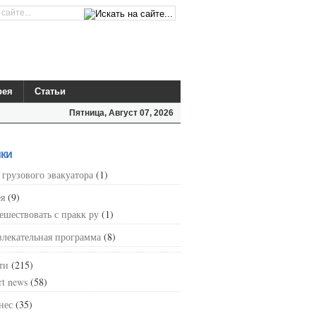
рея
Статьи
Пятница, Август 07, 2026
ки
 грузового эвакуатора
(1)
ея
(9)
ешествовать с пракк ру
(1)
влекательная программа
(8)
ти
(215)
rt news
(58)
нес
(35)