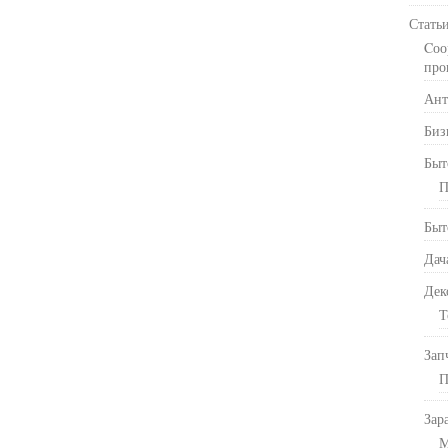
Стать
Cоо
про
Ант
Биз
Быт
П
Быт
Дач
Дек
Т
Зап
П
Зар
М