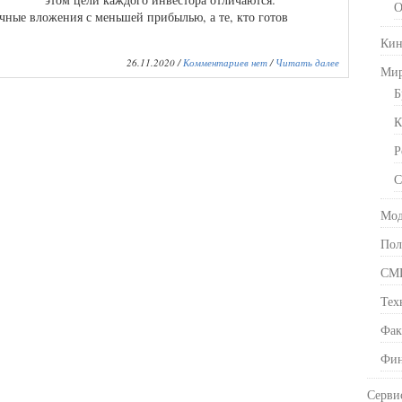
О
очные вложения с меньшей прибылью, а те, кто готов
Кин
26.11.2020 /
Комментариев нет
/
Читать далее
Ми
Б
К
Р
С
Мод
Пол
СМ
Тех
Фак
Фин
Серви