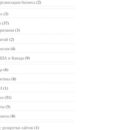
рганизация бизнеса
(2)
о
(3)
р
(37)
ритания
(3)
итай
(2)
оссия
(4)
ША и Канада
(9)
а
(6)
итика
(8)
И
(1)
но
(51)
ты
(5)
ансы
(8)
с розкрутки сайтов
(1)