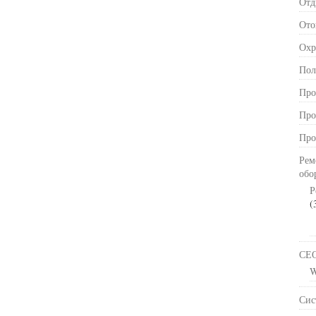
Отд
Ото
Охр
Пол
Про
Про
Про
Рем
обо
Р
(
СЕ
W
Сис