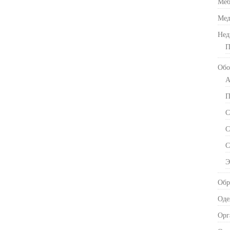
Меб
Мед
Нед
П
Обо
А
П
С
С
С
Э
Обр
Оде
Орг