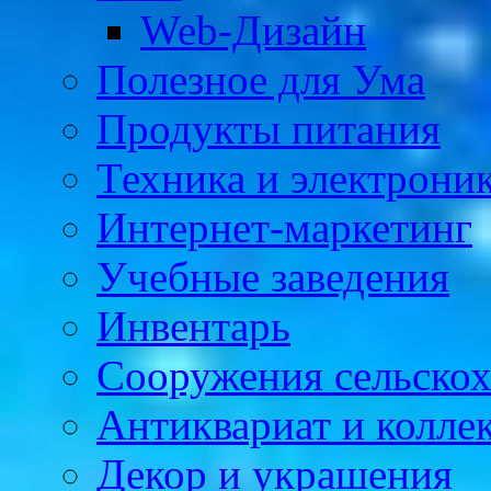
Web-Дизайн
Полезное для Ума
Продукты питания
Техника и электрони
Интернет-маркетинг
Учебные заведения
Инвентарь
Cооружения сельскох
Антиквариат и колле
Декор и украшения