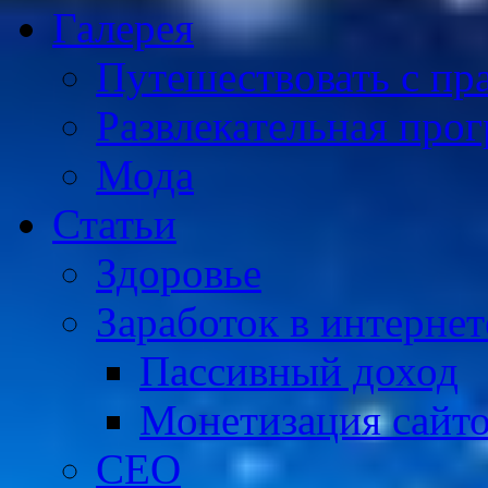
Галерея
Путешествовать с пр
Развлекательная про
Мода
Статьи
Здоровье
Заработок в интернет
Пассивный доход
Монетизация сайт
СЕО