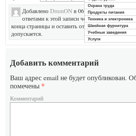
Охрана труда
Добавлено
DrumON
в 06.08.2020. Рубрики . 
Продукты питания
ответами к этой записи через
RSS 2.0
. Вы мо
Техника и электроника
конца страницы и оставить ответ. Обмен пакетами
Швейная фурнитура
допускается.
Учебные заведения
Услуги
Добавить комментарий
Ваш адрес email не будет опубликован.
Об
*
помечены
Комментарий