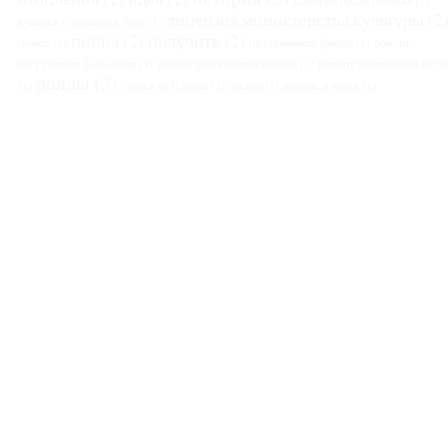
компрессорная головка
(1)
лицензия министерства культуры
(2
крышки с функцией биде
(1)
пицца
(2)
получить
(2)
печать
(1)
продвижения бренда
(1)
ремонт
погрузчиков Балканкар
(1)
ремонт телевизоров москва
(1)
ремонт телевизоров недо
роллы
(3)
(1)
стулья из Италии
(1)
штамп
(1)
щебень и песок
(1)