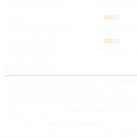
Студия Arkane Studios находится
расположению в коллекти
под угрозой закрытия, а выход
личном общении!
фильма Marvel «Блэйд»
предположительно будет отменен.
3
(2)
05.07.2026
🔖 ВСЕ САМОЕ ВАЖН
Оборудование салона красоты: роль
ОБЕСЦЕНИЛОСЬ.
деталей в создании комфортного
пространства
21.04.2026
3
(1)
Завтра начнутся удары: Иран
Заработок на составле
предупреждает технологические
кроссвордов
компании об убийствах лидеров со
стороны США.
31.03.2026
Метки
Apple
(7)
facebook
Amazon
(4)
Elon Musk
(2)
(7)
Google
(6)
Meta
(6)
Samsung
(2)
SpaceX
(2)
Tesla
(5)
Starlink
(2)
Бритни
БИДЕ SENSPA WINIA ENTRY
(1)
Спирс
(2)
Депозит нотариуса
(2)
Джеф
Датчики ориентации
(1)
Илон Маск
(8)
Безос
(2)
Марк
Займ под залог ПТС
(1)
Цукерберг
(2)
Суши
(2)
авиадоставка международных грузов
(1)
аренда
версаче
(4)
джанни
(4)
бизнес
(2)
люлек
(1)
доставки еды
(1
жизнь
(3)
замена батаре
драгоценные монеты
(1)
заказать автобус
(1)
история
(3)
отопления
(2)
идея
(2)