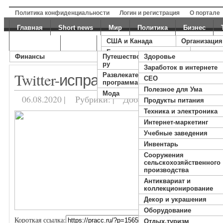
Политика конфиденциальности
Логин и регистрация
О портале
Главная
Short news
Мир
Политика
Бизнес
США и Канада
Организация
RSS для за
Экономика
Факты
Галерея
Статьи
Британия
Финансы
Путешествовать с пракк
Здоровье
Суббота, Август
Китай
ру
Заработок в интернете
Twitter-исправляет-проблему-
Россия
Развлекательная
СЕО
программа
Полезное для Ума
Мода
06.08.2020 |
Рубрики: |
Добавлено:
DrumON
Продукты питания
Техника и электроника
Интернет-маркетинг
Учебные заведения
Инвентарь
Cооружения
сельскохозяйственного
производства
Антиквариат и
коллекционирование
Декор и украшения
Оборудование
Короткая ссылка:
Отдых,туризм