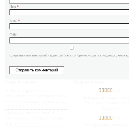
Имя
*
Email
*
Сайт
Сохранить моё имя, email и адрес сайта в этом браузере для последующих моих к
Свежие записи
Лучшие посты
(UPD) Три крупных бренда
5
(1)
столкнулись с коллективным иском
Леонардо Ди Каприо обещ
из-за цен на оперативную память.
5 млн для тропических л
15.07.2026
Амазонки
Преимущества современных
парикмахерских моек для салона
5
(1)
красоты
15.07.2026
Отрицательные показател