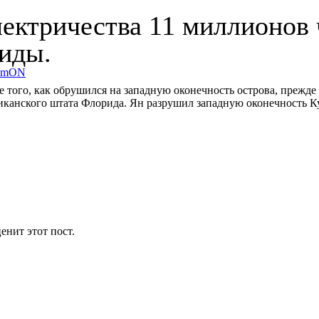
лектричества 11 миллионов 
риды.
umON
ле того, как обрушился на западную оконечность острова, прежд
иканского штата Флорида. Ян разрушил западную оконечность Ку
енит этот пост.