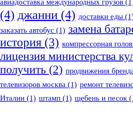
авиадоставка международных грузов
(1
(4)
джанни
(4)
доставки еды
(1
замена батар
заказать автобус
(1)
история
(3)
компрессорная голов
лицензия министерства ку
получить
(2)
продвижения бренд
телевизоров москва
(1)
ремонт телевиз
Италии
(1)
штамп
(1)
щебень и песок
(