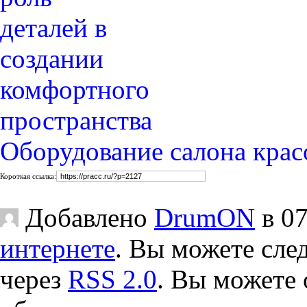
Оборудование салона крас
Короткая ссылка:
Добавлено
DrumON
в 07
интернете
. Вы можете след
через
RSS 2.0
. Вы можете