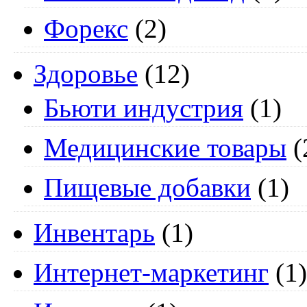
Форекс
(2)
Здоровье
(12)
Бьюти индустрия
(1)
Медицинские товары
(
Пищевые добавки
(1)
Инвентарь
(1)
Интернет-маркетинг
(1)