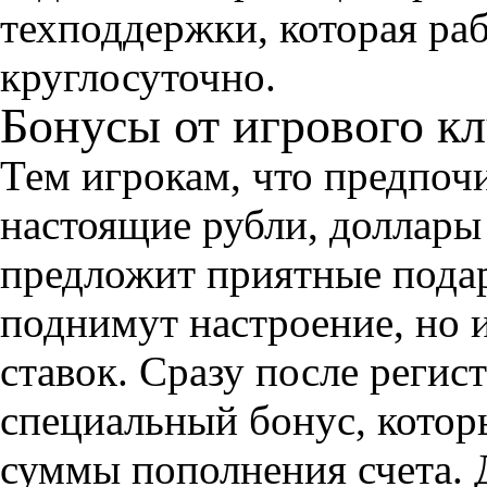
техподдержки, которая раб
круглосуточно.
Бонусы от игрового кл
Тем игрокам, что предпочи
настоящие рубли, доллары 
предложит приятные подар
поднимут настроение, но 
ставок. Сразу после регис
специальный бонус, котор
суммы пополнения счета.