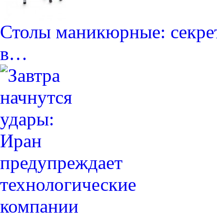
Столы маникюрные: секре
в…