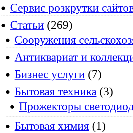
Сервис розкрутки сайто
Статьи
(269)
Cооружения сельскохоз
Антиквариат и коллекц
Бизнес услуги
(7)
Бытовая техника
(3)
Прожекторы светодио
Бытовая химия
(1)