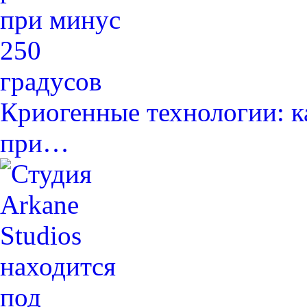
Криогенные технологии: к
при…