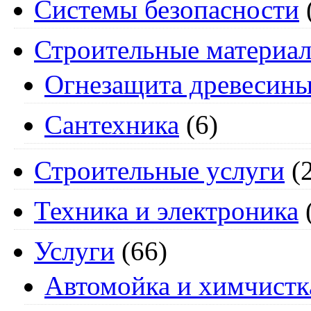
Системы безопасности
Строительные материа
Огнезащита древесин
Сантехника
(6)
Строительные услуги
(2
Техника и электроника
Услуги
(66)
Автомойка и химчистк