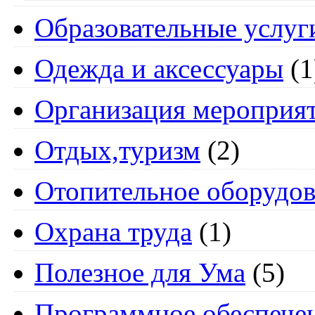
Образовательные услуг
Одежда и аксессуары
(1
Организация мероприя
Отдых,туризм
(2)
Отопительное оборудов
Охрана труда
(1)
Полезное для Ума
(5)
Программное обеспече