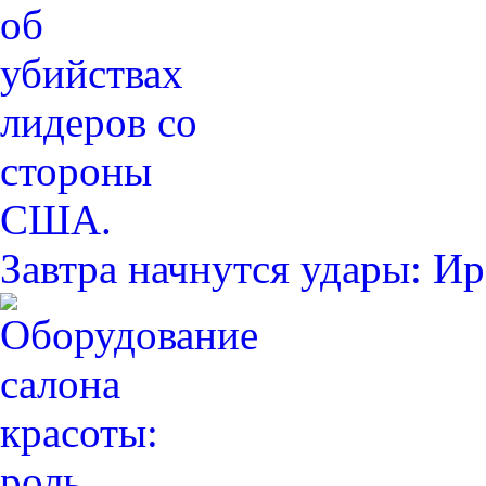
Завтра начнутся удары: 