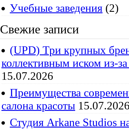
Учебные заведения
(2)
Свежие записи
(UPD) Три крупных брен
коллективным иском из-за
15.07.2026
Преимущества современ
салона красоты
15.07.202
Студия Arkane Studios н