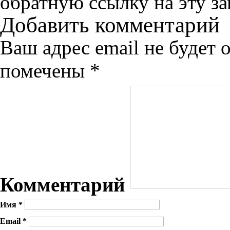
обратную ссылку на эту за
Добавить комментарий
Ваш адрес email не будет 
помечены
*
Комментарий
Имя
*
Email
*